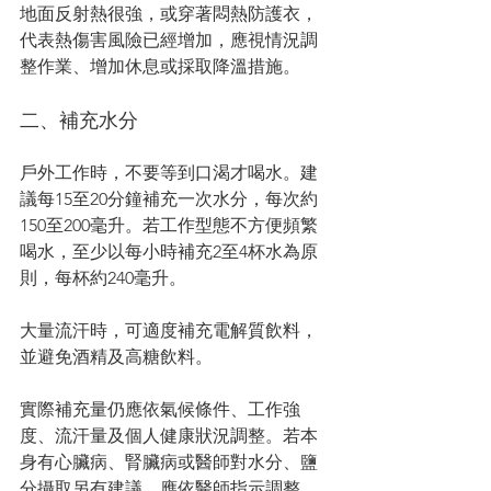
地面反射熱很強，或穿著悶熱防護衣，
代表熱傷害風險已經增加，應視情況調
整作業、增加休息或採取降溫措施。
二、補充水分
戶外工作時，不要等到口渴才喝水。建
議每15至20分鐘補充一次水分，每次約
150至200毫升。若工作型態不方便頻繁
喝水，至少以每小時補充2至4杯水為原
則，每杯約240毫升。
大量流汗時，可適度補充電解質飲料，
並避免酒精及高糖飲料。
實際補充量仍應依氣候條件、工作強
度、流汗量及個人健康狀況調整。若本
身有心臟病、腎臟病或醫師對水分、鹽
分攝取另有建議，應依醫師指示調整。