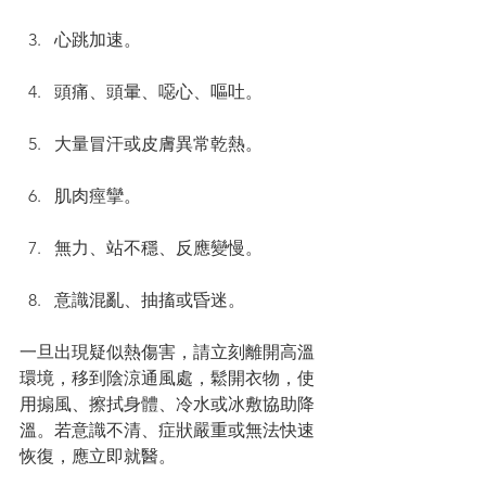
心跳加速。
頭痛、頭暈、噁心、嘔吐。
大量冒汗或皮膚異常乾熱。
肌肉痙攣。
無力、站不穩、反應變慢。
意識混亂、抽搐或昏迷。
一旦出現疑似熱傷害，請立刻離開高溫
環境，移到陰涼通風處，鬆開衣物，使
用搧風、擦拭身體、冷水或冰敷協助降
溫。若意識不清、症狀嚴重或無法快速
恢復，應立即就醫。