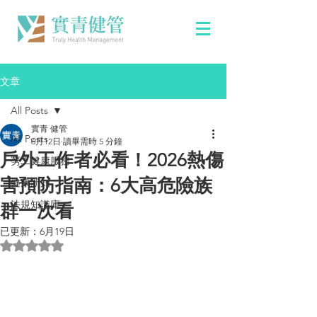
文章
All Posts
實青 健管
All Posts
6月12日
讀畢需時 5 分鐘
戶外工作者必看！2026熱傷
勞工健康服務
害預防指南：6大高危險族
健康新知
法規知識庫
群一次看
已更新：
6月19日
評等為 NaN（最高為 5 顆星）。