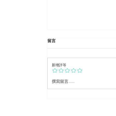
留言
新增評等
勞工健康服務的法源依據是什
撰寫留言......
麼？