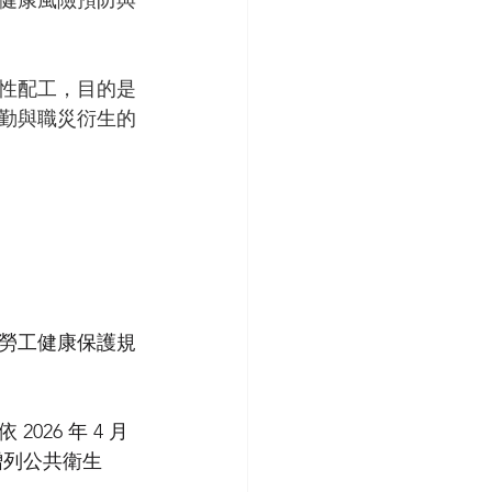
健康風險預防與
性配工，目的是
勤與職災衍生的
勞工健康保護規
6 年 4 月 
增列公共衛生