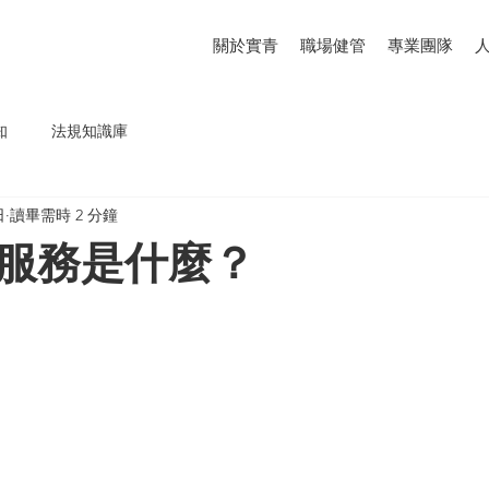
關於實青
職場健管
專業團隊
知
法規知識庫
日
讀畢需時 2 分鐘
服務是什麼？
為 5 顆星）。